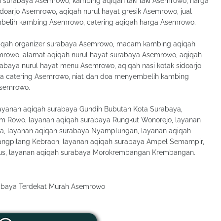
 surabaya Asemrowo, kambing aqiqah laki laki Asemrowo, harga
doarjo Asemrowo, aqiqah nurul hayat gresik Asemrowo, jual
mbelih kambing Asemrowo, catering aqiqah harga Asemrowo.
qiqah organizer surabaya Asemrowo, macam kambing aqiqah
mrowo, alamat aqiqah nurul hayat surabaya Asemrowo, aqiqah
abaya nurul hayat menu Asemrowo, aqiqah nasi kotak sidoarjo
a catering Asemrowo, niat dan doa menyembelih kambing
Asemrowo.
yanan aqiqah surabaya Gundih Bubutan Kota Surabaya,
m Rowo, layanan aqiqah surabaya Rungkut Wonorejo, layanan
a, layanan aqiqah surabaya Nyamplungan, layanan aqiqah
rangpilang Kebraon, layanan aqiqah surabaya Ampel Semampir,
rus, layanan aqiqah surabaya Morokrembangan Krembangan.