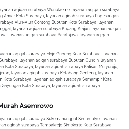
ayanan aqiqah surabaya Wonokromo, layanan aqiqah surabaya
g Anyar Kota Surabaya, layanan aqiqah surabaya Pagesangan
rabaya Alun-Alun Contong Bubutan Kota Surabaya, layanan
ggal, layanan aqiqah surabaya Kupang Krajan, layanan aqiqah
aya, layanan aqiqah surabaya Baratajaya, layanan aqiqah
ayanan aqiqah surabaya Mojo Gubeng Kota Surabaya, layanan
Surabaya, layanan aqiqah surabaya Bubutan Gundih, layanan
Kota Surabaya, layanan aqiqah surabaya Kalisari Mulyorejo,
jeran, layanan aqiqah surabaya Ketabang Genteng, layanan
an Kota Surabaya, layanan aqiqah surabaya Semampir Kota
 Gayungan Kota Surabaya, layanan aqiqah surabaya
 Murah Asemrowo
ayanan aqiqah surabaya Sukomanunggal Simomulyo, layanan
yanan aqiqah surabaya Tambakrejo Simokerto Kota Surabaya,