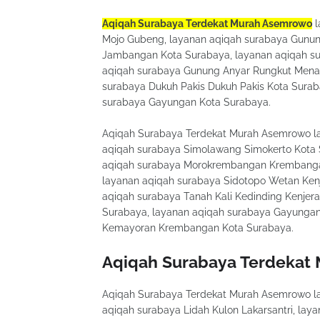
Aqiqah Surabaya Terdekat Murah Asemrowo
l
Mojo Gubeng, layanan aqiqah surabaya Gunun
Jambangan Kota Surabaya, layanan aqiqah su
aqiqah surabaya Gunung Anyar Rungkut Menan
surabaya Dukuh Pakis Dukuh Pakis Kota Surab
surabaya Gayungan Kota Surabaya.
Aqiqah Surabaya Terdekat Murah Asemrowo l
aqiqah surabaya Simolawang Simokerto Kota 
aqiqah surabaya Morokrembangan Krembangan 
layanan aqiqah surabaya Sidotopo Wetan Ken
aqiqah surabaya Tanah Kali Kedinding Kenjer
Surabaya, layanan aqiqah surabaya Gayungan
Kemayoran Krembangan Kota Surabaya.
Aqiqah Surabaya Terdekat
Aqiqah Surabaya Terdekat Murah Asemrowo l
aqiqah surabaya Lidah Kulon Lakarsantri, la