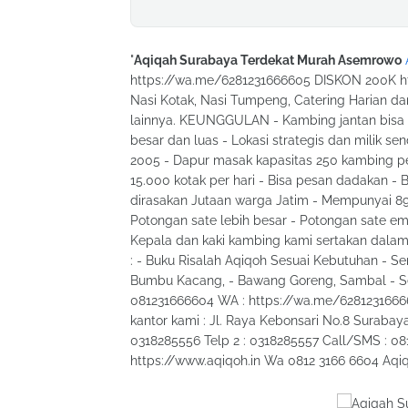
"
Aqiqah Surabaya Terdekat Murah Asemrowo
https://wa.me/6281231666605 DISKON 200K h
Nasi Kotak, Nasi Tumpeng, Catering Harian da
lainnya. KEUNGGULAN - Kambing jantan bisa pi
besar dan luas - Lokasi strategis dan milik se
2005 - Dapur masak kapasitas 250 kambing per
15.000 kotak per hari - Bisa pesan dadakan - 
dirasakan Jutaan warga Jatim - Mempunyai 89 
Potongan sate lebih besar - Potongan sate e
Kepala dan kaki kambing kami sertakan dala
: - Buku Risalah Aqiqoh Sesuai Kebutuhan - S
Bumbu Kacang, - Bawang Goreng, Sambal - Sert
081231666604 WA : https://wa.me/628123166660
kantor kami : Jl. Raya Kebonsari No.8 Suraba
0318285556 Telp 2 : 0318285557 Call/SMS : 0
https://www.aqiqoh.in Wa 0812 3166 6604 Aq